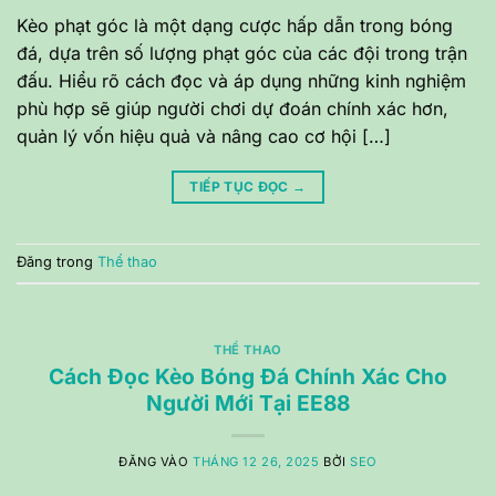
Kèo phạt góc là một dạng cược hấp dẫn trong bóng
đá, dựa trên số lượng phạt góc của các đội trong trận
đấu. Hiểu rõ cách đọc và áp dụng những kinh nghiệm
phù hợp sẽ giúp người chơi dự đoán chính xác hơn,
quản lý vốn hiệu quả và nâng cao cơ hội […]
TIẾP TỤC ĐỌC
→
Đăng trong
Thể thao
THỂ THAO
Cách Đọc Kèo Bóng Đá Chính Xác Cho
Người Mới Tại EE88
ĐĂNG VÀO
THÁNG 12 26, 2025
BỞI
SEO