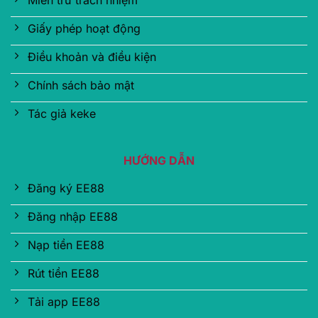
Miễn trừ trách nhiệm
Giấy phép hoạt động
Điều khoản và điều kiện
Chính sách bảo mật
Tác giả keke
HƯỚNG DẪN
Đăng ký EE88
Đăng nhập EE88
Nạp tiền EE88
Rút tiền EE88
Tải app EE88