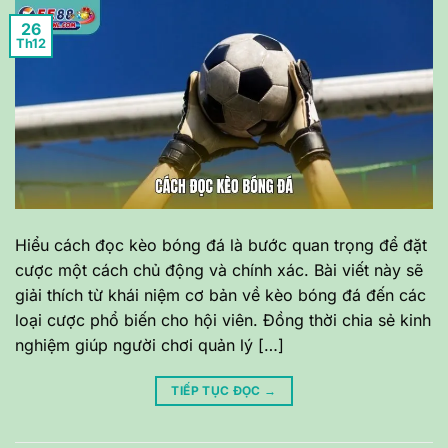
26
Th12
Hiểu cách đọc kèo bóng đá là bước quan trọng để đặt
cược một cách chủ động và chính xác. Bài viết này sẽ
giải thích từ khái niệm cơ bản về kèo bóng đá đến các
loại cược phổ biến cho hội viên. Đồng thời chia sẻ kinh
nghiệm giúp người chơi quản lý […]
TIẾP TỤC ĐỌC
→