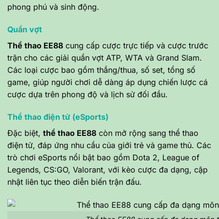
phong phú và sinh động.
Quần vợt
Thể thao EE88
cung cấp cược trực tiếp và cược trước
trận cho các giải quần vợt ATP, WTA và Grand Slam.
Các loại cược bao gồm thắng/thua, số set, tổng số
game, giúp người chơi dễ dàng áp dụng chiến lược cá
cược dựa trên phong độ và lịch sử đối đầu.
Thể thao điện tử (eSports)
Đặc biệt,
thể thao EE88
còn mở rộng sang thể thao
điện tử, đáp ứng nhu cầu của giới trẻ và game thủ. Các
trò chơi eSports nổi bật bao gồm Dota 2, League of
Legends, CS:GO, Valorant, với kèo cược đa dạng, cập
nhật liên tục theo diễn biến trận đấu.