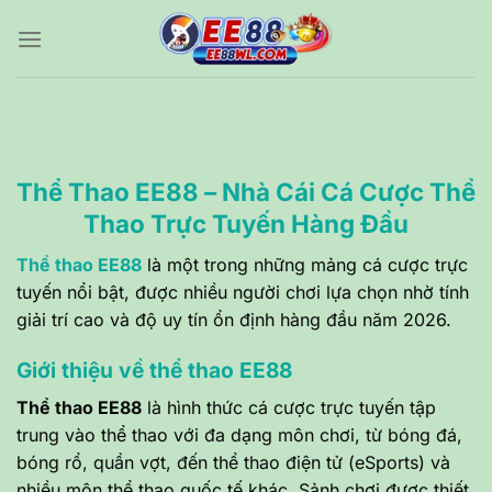
Bỏ
qua
nội
dung
Thể Thao EE88 – Nhà Cái Cá Cược Thể
Thao Trực Tuyến Hàng Đầu
Thể thao EE88
là một trong những mảng cá cược trực
tuyến nổi bật, được nhiều người chơi lựa chọn nhờ tính
giải trí cao và độ uy tín ổn định hàng đầu năm 2026.
Giới thiệu về thể thao EE88
Thể thao EE88
là hình thức cá cược trực tuyến tập
trung vào thể thao với đa dạng môn chơi, từ bóng đá,
bóng rổ, quần vợt, đến thể thao điện tử (eSports) và
nhiều môn thể thao quốc tế khác. Sảnh chơi được thiết