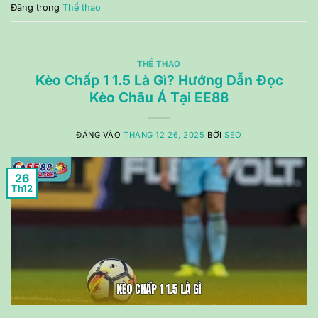
Đăng trong
Thể thao
THỂ THAO
Kèo Chấp 1 1.5 Là Gì? Hướng Dẫn Đọc
Kèo Châu Á Tại EE88
ĐĂNG VÀO
THÁNG 12 26, 2025
BỞI
SEO
26
Th12