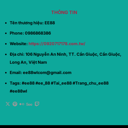
THÔNG TIN
Tên thương hiệu: EE88
Phone: 0986868386
Website:
https://0920717178.com.tw/
Địa chỉ: 106 Nguyễn An Ninh, TT. Cần Giuộc, Cần Giuộc,
Long An, Việt Nam
Email:
ee88wlcom@gmail.com
Tags: #ee88 #ee_88 #Tai_ee88 #Trang_chu_ee88
#ee88wl