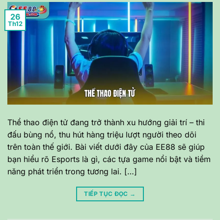
26
Th12
Thể thao điện tử đang trở thành xu hướng giải trí – thi
đấu bùng nổ, thu hút hàng triệu lượt người theo dõi
trên toàn thế giới. Bài viết dưới đây của EE88 sẽ giúp
bạn hiểu rõ Esports là gì, các tựa game nổi bật và tiềm
năng phát triển trong tương lai. […]
TIẾP TỤC ĐỌC
→