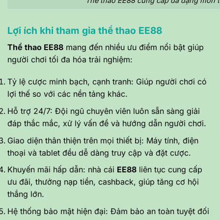
Thể thao EE88 cung cấp đa dạng môn th
Lợi ích khi tham gia thể thao EE88
Thể thao EE88
mang đến nhiều ưu điểm nổi bật giúp
người chơi tối đa hóa trải nghiệm:
Tỷ lệ cược minh bạch, cạnh tranh: Giúp người chơi có
lợi thế so với các nền tảng khác.
Hỗ trợ 24/7: Đội ngũ chuyên viên luôn sẵn sàng giải
đáp thắc mắc, xử lý vấn đề và hướng dẫn người chơi.
Giao diện thân thiện trên mọi thiết bị: Máy tính, điện
thoại và tablet đều dễ dàng truy cập và đặt cược.
Khuyến mãi hấp dẫn: nhà cái
EE88
liên tục cung cấp
ưu đãi, thưởng nạp tiền, cashback, giúp tăng cơ hội
thắng lớn.
Hệ thống bảo mật hiện đại: Đảm bảo an toàn tuyệt đối