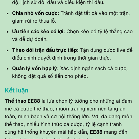
độ, lịch sử đối đầu và điều kiện thi đấu.
Chia nhỏ vốn cược:
Tránh đặt tất cả vào một trận,
giảm rủi ro thua lỗ.
Ưu tiên các kèo có lợi:
Chọn kèo có tỷ lệ thắng cao
và dễ dự đoán.
Theo dõi trận đấu trực tiếp:
Tận dụng cược live để
điều chỉnh quyết định trong thời gian thực.
Quản lý vốn hợp lý:
Xác định ngân sách cá cược,
không đặt quá số tiền cho phép.
Kết luận
Thể thao EE88
là lựa chọn lý tưởng cho những ai đam
mê cá cược thể thao, muốn trải nghiệm nền tảng an
toàn, minh bạch và cơ hội thắng lớn. Với đa dạng môn
thể thao, nhiều hình thức cá cược, tỷ lệ cạnh tranh
cùng hệ thống khuyến mãi hấp dẫn,
EE88
mang đến