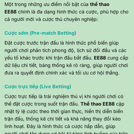
Một trong những ưu điểm nổi bật của
thể thao
EE88
chính là đa dạng hình thức cá cược, phù hợp cho
cả người mới và cược thủ chuyên nghiệp:
Cược sớm (Pre-match Betting)
Đặt cược trước trận đấu là hình thức phổ biến giúp
người chơi phân tích phong độ, lịch sử đối đầu và các
yếu tố khác trước khi trận đấu bắt đầu.
EE88
cung cấp
dữ liệu chi tiết, bảng thống kê rõ ràng, giúp người chơi
đưa ra quyết định chính xác và tối ưu cơ hội thắng.
Cược trực tiếp (Live Betting)
Cược trực tiếp là trải nghiệm thú vị khi người chơi có
thể đặt cược trong suốt trận đấu.
Thể thao EE88
cập
nhật tỷ lệ cược theo thời gian thực, hiển thị diễn biến
trận đấu, thống kê chi tiết và khả năng thay đổi kèo
linh hoạt. Đây là hình thức cá cược hấp dẫn, giúp
người chơi tận dụng cơ hội từ từng tình huống của trận