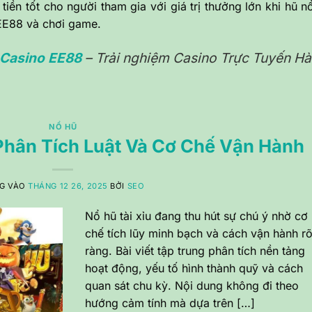
iền tốt cho người tham gia với giá trị thưởng lớn khi hũ n
 EE88 và chơi game.
Casino EE88
– Trải nghiệm Casino Trực Tuyến H
NỔ HŨ
Phân Tích Luật Và Cơ Chế Vận Hành
G VÀO
THÁNG 12 26, 2025
BỞI
SEO
Nổ hũ tài xỉu đang thu hút sự chú ý nhờ cơ
chế tích lũy minh bạch và cách vận hành r
ràng. Bài viết tập trung phân tích nền tảng
hoạt động, yếu tố hình thành quỹ và cách
quan sát chu kỳ. Nội dung không đi theo
hướng cảm tính mà dựa trên […]