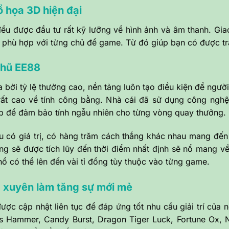
ồ họa 3D hiện đại
đều được đầu tư rất kỹ lưỡng về hình ảnh và âm thanh. Gia
 phù hợp với từng chủ đề game. Từ đó giúp bạn có được trải 
ổ hũ EE88
a bởi tỷ lệ thưởng cao, nền tảng luôn tạo điều kiện để ngư
rất cao về tính công bằng. Nhà cái đã sử dụng công nghệ
ập để đảm bảo tính ngẫu nhiên cho từng vòng quay thưởng.
u có giá trị, có hàng trăm cách thắng khác nhau mang đến
ng sẽ được tích lũy đến thời điểm nhất định sẽ nổ mang về
nổ có thể lên đến vài tỉ đồng tùy thuộc vào từng game.
g xuyên làm tăng sự mới mẻ
ược cập nhật liên tục để đáp ứng tốt nhu cầu giải trí của 
’s Hammer, Candy Burst, Dragon Tiger Luck, Fortune Ox,