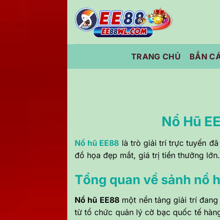
Bỏ
qua
nội
dung
TRANG CHỦ
BẮN C
Nổ Hũ EE
Nổ hũ EE88
là trò giải trí trực tuyến 
đồ họa đẹp mắt, giá trị tiền thưởng lớ
Tổng quan về sảnh nổ 
Nổ hũ EE88
một nền tảng giải trí đan
từ tổ chức quản lý cờ bạc quốc tế hàn