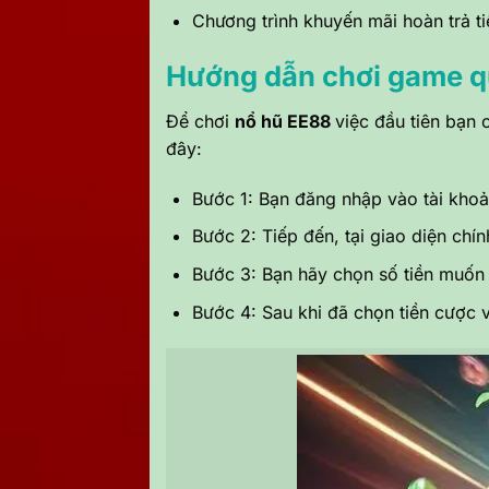
Chương trình khuyến mãi hoàn trả ti
Hướng dẫn chơi game q
Để chơi
nổ hũ EE88
việc đầu tiên bạn 
đây:
Bước 1: Bạn đăng nhập vào tài khoản
Bước 2: Tiếp đến, tại giao diện ch
Bước 3: Bạn hãy chọn số tiền muốn
Bước 4: Sau khi đã chọn tiền cược 