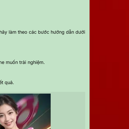
ạn hãy làm theo các bước hướng dẫn dưới
me muốn trải nghiệm.
ết quả.