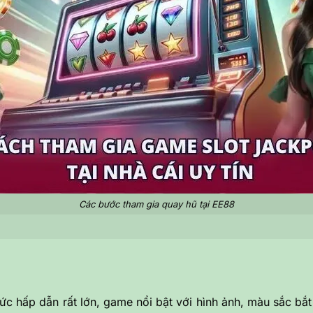
Các bước tham gia quay hũ tại EE88
ó sức hấp dẫn rất lớn, game nổi bật với hình ảnh, màu sắc 