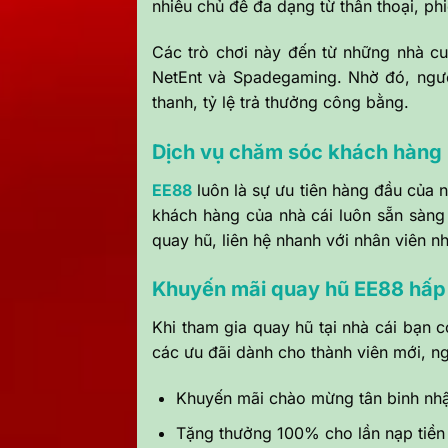
nhiều chủ đề đa dạng từ thần thoại, phi
Các trò chơi này đến từ những nhà cu
NetEnt và Spadegaming. Nhờ đó, người
thanh, tỷ lệ trả thưởng công bằng.
Dịch vụ chăm sóc khách hàng 
EE88
luôn là sự ưu tiên hàng đầu của n
khách hàng của nhà cái luôn sẵn sàng 
quay hũ, liên hệ nhanh với nhân viên nh
Khuyến mãi quay hũ EE88 hấp 
Khi tham gia quay hũ tại nhà cái bạn 
các ưu đãi dành cho thành viên mới, n
Khuyến mãi chào mừng tân binh nhận
Tặng thưởng 100% cho lần nạp tiền đầ