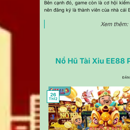
Bên cạnh đó, game còn là cơ hội kiếm t
nên đăng ký là thành viên của nhà cái
Xem thêm:
Nổ Hũ Tài Xỉu EE88 
ĐĂN
26
Th12