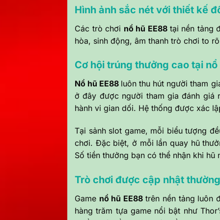
Hình ảnh sắc nét với thiết kế đ
Các trò chơi
nổ hũ EE88
tại nền tảng 
hòa, sinh động, âm thanh trò chơi to rõ
Cơ hội trúng thưởng cao tại n
Nổ hũ EE88
luôn thu hút người tham gi
ở đây được người tham gia đánh giá 
hành vi gian dối. Hệ thống được xác l
Tại sảnh slot game, mỗi biểu tượng đề
chơi. Đặc biệt, ở mỗi lần quay hũ thưở
Số tiền thưởng bạn có thể nhận khi hũ 
Trò chơi được cập nhật thườn
Game
nổ hũ EE88
trên nền tảng luôn đ
hàng trăm tựa game nổi bật như Thor