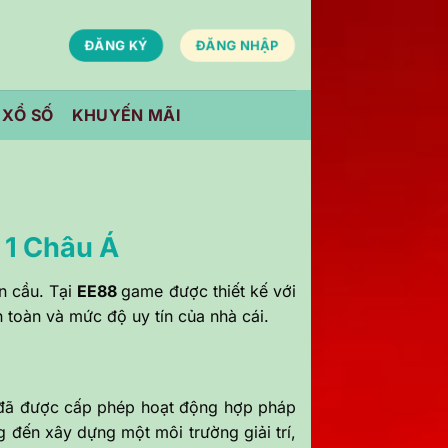
ĐĂNG KÝ
ĐĂNG NHẬP
XỔ SỐ
KHUYẾN MÃI
 1 Châu Á
àn cầu. Tại
EE88
game được thiết kế với
 toàn và mức độ uy tín của nhà cái.
ái đã được cấp phép hoạt động hợp pháp
 đến xây dựng một môi trường giải trí,