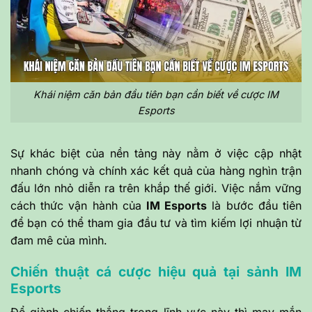
Khái niệm căn bản đầu tiên bạn cần biết về cược IM
Esports
Sự khác biệt của nền tảng này nằm ở việc cập nhật
nhanh chóng và chính xác kết quả của hàng nghìn trận
đấu lớn nhỏ diễn ra trên khắp thế giới. Việc nắm vững
cách thức vận hành của
IM Esports
là bước đầu tiên
để bạn có thể tham gia đầu tư và tìm kiếm lợi nhuận từ
đam mê của mình.
Chiến thuật cá cược hiệu quả tại sảnh IM
Esports