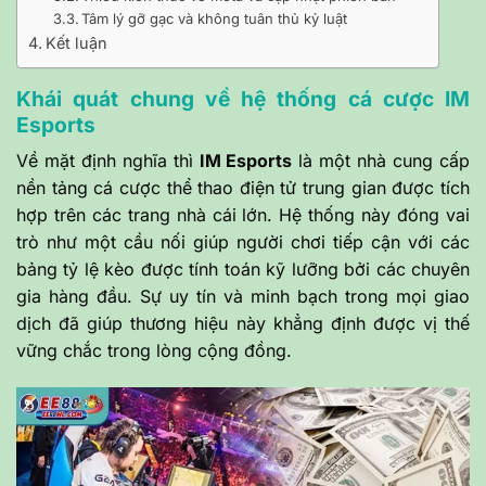
Tâm lý gỡ gạc và không tuân thủ kỷ luật
Kết luận
Khái quát chung về hệ thống cá cược IM
Esports
Về mặt định nghĩa thì
IM Esports
là một nhà cung cấp
nền tảng cá cược thể thao điện tử trung gian được tích
hợp trên các trang nhà cái lớn. Hệ thống này đóng vai
trò như một cầu nối giúp người chơi tiếp cận với các
bảng tỷ lệ kèo được tính toán kỹ lưỡng bởi các chuyên
gia hàng đầu. Sự uy tín và minh bạch trong mọi giao
dịch đã giúp thương hiệu này khẳng định được vị thế
vững chắc trong lòng cộng đồng.