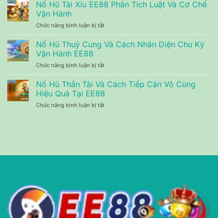
Esports
Nổ Hũ Tài Xỉu EE88 Phân Tích Luật Và Cơ Chế
Bậc
Trong
Nhất
Vận Hành
Bức
Cho
Chức năng bình luận bị tắt
ở
Tranh
Bạn
Nổ
Toàn
Tại
Hũ
Nổ Hũ Thuỷ Cung Và Cách Nhận Diện Chu Kỳ
Cảnh
Cổng
Tài
Esports
Vận Hành EE88
EE88
Xỉu
Hiện
Chức năng bình luận bị tắt
ở
EE88
Đại
Nổ
Phân
EE88
Hũ
Nổ Hũ Thần Tài Và Cách Tiếp Cận Vô Cùng
Tích
Thuỷ
Luật
Hiệu Quả Tại EE88
Cung
Và
Chức năng bình luận bị tắt
ở
Và
Cơ
Nổ
Cách
Chế
Hũ
Nhận
Vận
Thần
Diện
Hành
Tài
Chu
Và
Kỳ
Cách
Vận
Tiếp
Hành
Cận
EE88
Vô
Cùng
Hiệu
Quả
Tại