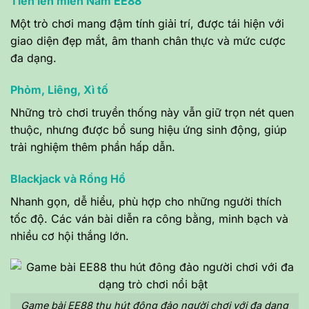
Tiến lên miền Nam EE88
Một trò chơi mang đậm tính giải trí, được tái hiện với
giao diện đẹp mắt, âm thanh chân thực và mức cược
đa dạng.
Phỏm, Liêng, Xì tố
Những trò chơi truyền thống này vẫn giữ trọn nét quen
thuộc, nhưng được bổ sung hiệu ứng sinh động, giúp
trải nghiệm thêm phần hấp dẫn.
Blackjack và Rồng Hổ
Nhanh gọn, dễ hiểu, phù hợp cho những người thích
tốc độ. Các ván bài diễn ra công bằng, minh bạch và
nhiều cơ hội thắng lớn.
Game bài EE88 thu hút đông đảo người chơi với đa dạng