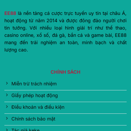
EE88
là nền tảng cá cược trực tuyến uy tín tại châu Á,
hoạt động từ năm 2014 và được đông đảo người chơi
tin tưởng. Với nhiều loại hình giải trí như thể thao,
casino online, xổ số, đá gà, bắn cá và game bài, EE88
mang đến trải nghiệm an toàn, minh bạch và chất
lượng cao.
CHÍNH SÁCH
Miễn trừ trách nhiệm
Giấy phép hoạt động
Điều khoản và điều kiện
Chính sách bảo mật
Tác giả keke