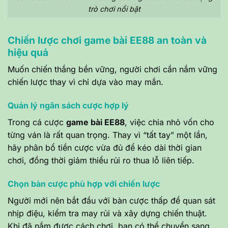
trò chơi nổi bật
Chiến lược chơi game bài EE88 an toàn và
hiệu quả
Muốn chiến thắng bền vững, người chơi cần nắm vững
chiến lược thay vì chỉ dựa vào may mắn.
Quản lý ngân sách cược hợp lý
Trong cá cược
game bài EE88
, việc chia nhỏ vốn cho
từng ván là rất quan trọng. Thay vì “tất tay” một lần,
hãy phân bổ tiền cược vừa đủ để kéo dài thời gian
chơi, đồng thời giảm thiểu rủi ro thua lỗ liên tiếp.
Chọn bàn cược phù hợp với chiến lược
Người mới nên bắt đầu với bàn cược thấp để quan sát
nhịp điệu, kiểm tra may rủi và xây dựng chiến thuật.
Khi đã nắm được cách chơi, bạn có thể chuyển sang