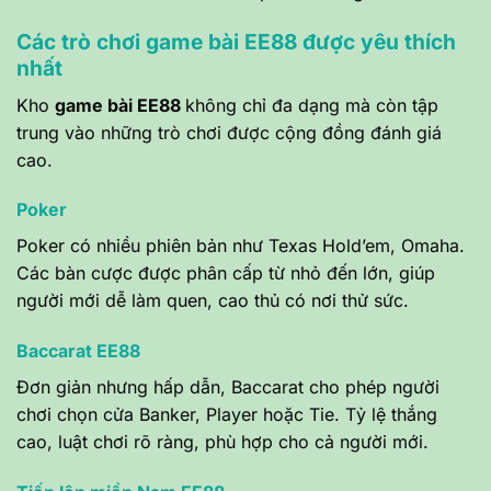
Các trò chơi game bài EE88 được yêu thích
nhất
Kho
game bài EE88
không chỉ đa dạng mà còn tập
trung vào những trò chơi được cộng đồng đánh giá
cao.
Poker
Poker có nhiều phiên bản như Texas Hold’em, Omaha.
Các bàn cược được phân cấp từ nhỏ đến lớn, giúp
người mới dễ làm quen, cao thủ có nơi thử sức.
Baccarat EE88
Đơn giản nhưng hấp dẫn, Baccarat cho phép người
chơi chọn cửa Banker, Player hoặc Tie. Tỷ lệ thắng
cao, luật chơi rõ ràng, phù hợp cho cả người mới.