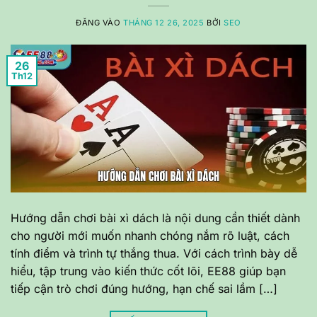
ĐĂNG VÀO
THÁNG 12 26, 2025
BỞI
SEO
26
Th12
Hướng dẫn chơi bài xì dách là nội dung cần thiết dành
cho người mới muốn nhanh chóng nắm rõ luật, cách
tính điểm và trình tự thắng thua. Với cách trình bày dễ
hiểu, tập trung vào kiến thức cốt lõi, EE88 giúp bạn
tiếp cận trò chơi đúng hướng, hạn chế sai lầm […]